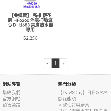
【免運費】 高雄 櫻花
牌 HF6260 淨氯抑垢濾
心 DH1683 美膚熱水器
專用
$2,250
«
1
»
網站導覽
熱門分類
聯絡我們
️【Day&Day】️日日&AVA
官方網站
歐瓦龍頭
銷售通路
🔹歐化訂製廚具