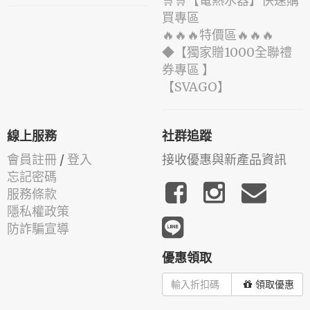
🛒🛒【電熱水器】快速購
買專區
🔥🔥🔥特價區🔥🔥🔥
◆【獨家贈1000全聯禮
券專區 】
️【SVAGO】️
線上服務
社群追蹤
會員註冊
/
登入
接收優惠與新產品資訊
忘記密碼
服務條款
隱私權政策
防詐騙宣導
優惠領取
領取優惠