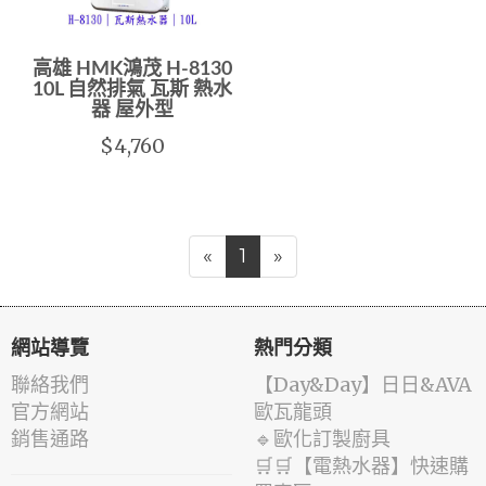
高雄 HMK鴻茂 H-8130
10L 自然排氣 瓦斯 熱水
器 屋外型
$4,760
«
1
»
網站導覽
熱門分類
聯絡我們
️【Day&Day】️日日&AVA
官方網站
歐瓦龍頭
銷售通路
🔹歐化訂製廚具
🛒🛒【電熱水器】快速購