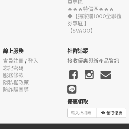
買專區
🔥🔥🔥特價區🔥🔥🔥
◆【獨家贈1000全聯禮
券專區 】
️【SVAGO】️
線上服務
社群追蹤
會員註冊
/
登入
接收優惠與新產品資訊
忘記密碼
服務條款
隱私權政策
防詐騙宣導
優惠領取
領取優惠