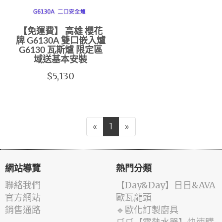
【免運費】 高雄 櫻花
牌 G6130A 雙口嵌入爐
G6130 瓦斯爐 限定區
域送基本安裝
$5,130
«
1
»
網站導覽
熱門分類
聯絡我們
️【Day&Day】️日日&AVA
官方網站
歐瓦龍頭
銷售通路
🔹歐化訂製廚具