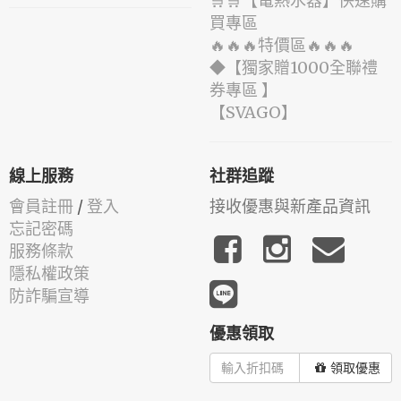
🛒🛒【電熱水器】快速購
買專區
🔥🔥🔥特價區🔥🔥🔥
◆【獨家贈1000全聯禮
券專區 】
️【SVAGO】️
線上服務
社群追蹤
會員註冊
/
登入
接收優惠與新產品資訊
忘記密碼
服務條款
隱私權政策
防詐騙宣導
優惠領取
領取優惠