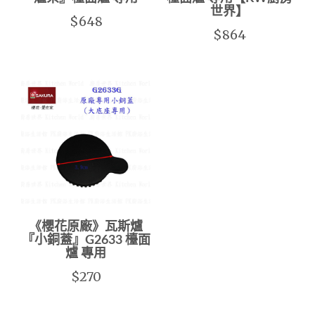
世界】
$648
$864
《櫻花原廠》瓦斯爐
『小銅蓋』G2633 檯面
爐 專用
$270