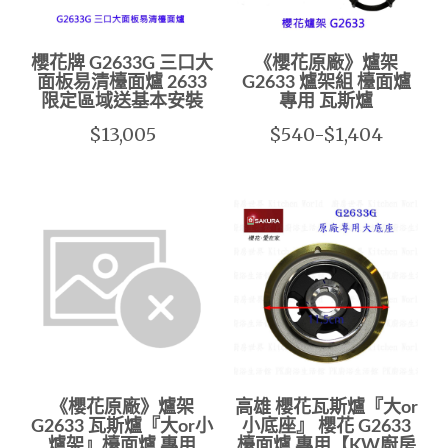
櫻花牌 G2633G 三口大
《櫻花原廠》爐架
面板易清檯面爐 2633
G2633 爐架組 檯面爐
限定區域送基本安裝
專用 瓦斯爐
$13,005
$540-$1,404
《櫻花原廠》爐架
高雄 櫻花瓦斯爐『大or
G2633 瓦斯爐『大or小
小底座』 櫻花 G2633
爐架』檯面爐 專用
檯面爐 專用【KW廚房