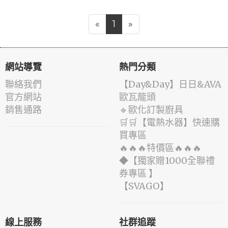
«
1
»
網站導覽
熱門分類
聯絡我們
️【Day&Day】️日日&AVA
官方網站
歐瓦龍頭
銷售通路
🔹歐化訂製廚具
🛒🛒【電熱水器】快速購
買專區
🔥🔥🔥特價區🔥🔥🔥
◆【獨家贈1000全聯禮
券專區 】
️【SVAGO】️
線上服務
社群追蹤