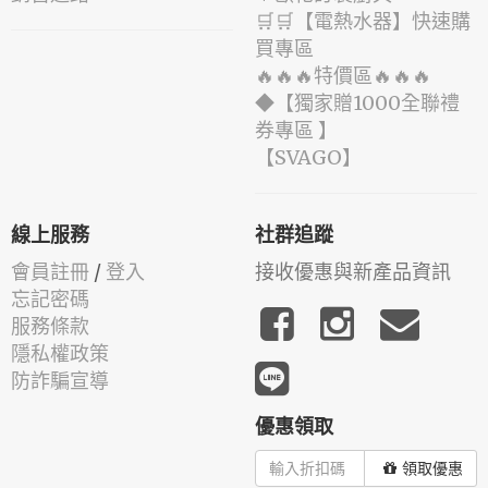
🛒🛒【電熱水器】快速購
買專區
🔥🔥🔥特價區🔥🔥🔥
◆【獨家贈1000全聯禮
券專區 】
️【SVAGO】️
線上服務
社群追蹤
會員註冊
/
登入
接收優惠與新產品資訊
忘記密碼
服務條款
隱私權政策
防詐騙宣導
優惠領取
領取優惠