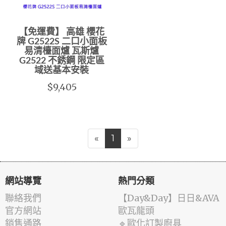
【免運費】 高雄 櫻花
牌 G2522S 二口小面板
易清檯面爐 瓦斯爐
G2522 不銹鋼 限定區
域送基本安裝
$9,405
«
1
»
網站導覽
熱門分類
聯絡我們
️【Day&Day】️日日&AVA
官方網站
歐瓦龍頭
銷售通路
🔹歐化訂製廚具