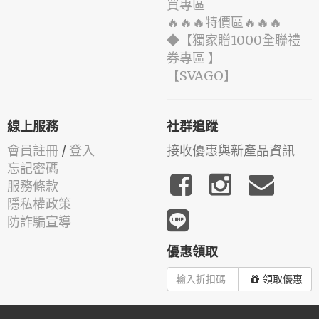
買專區
🔥🔥🔥特價區🔥🔥🔥
◆【獨家贈1000全聯禮
券專區 】
️【SVAGO】️
線上服務
社群追蹤
會員註冊
/
登入
接收優惠與新產品資訊
忘記密碼
服務條款
隱私權政策
防詐騙宣導
優惠領取
領取優惠