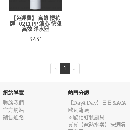
【免運費】 高雄 櫻花
牌 F0211 PP 濾心 快捷
高效 淨水器
$441
«
1
»
網站導覽
熱門分類
聯絡我們
️【Day&Day】️日日&AVA
官方網站
歐瓦龍頭
銷售通路
🔹歐化訂製廚具
🛒🛒【電熱水器】快速購