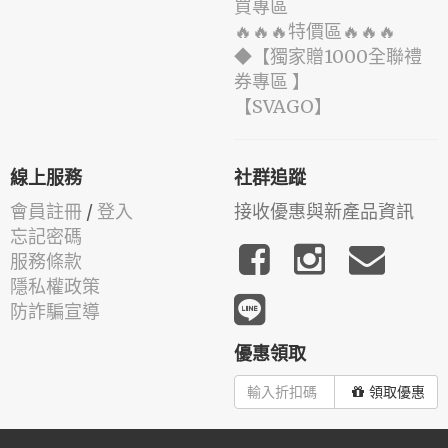
買專區
🔥🔥🔥特價區🔥🔥🔥
◆【獨家贈1000全聯禮
券專區 】
️【SVAGO】️
線上服務
社群追蹤
會員註冊
/
登入
接收優惠與新產品資訊
忘記密碼
服務條款
隱私權政策
防詐騙宣導
優惠領取
領取優惠