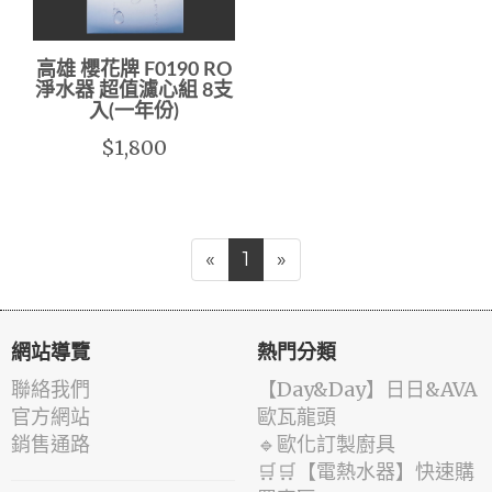
高雄 櫻花牌 F0190 RO
淨水器 超值濾心組 8支
入(一年份)
$1,800
«
1
»
網站導覽
熱門分類
聯絡我們
️【Day&Day】️日日&AVA
官方網站
歐瓦龍頭
銷售通路
🔹歐化訂製廚具
🛒🛒【電熱水器】快速購