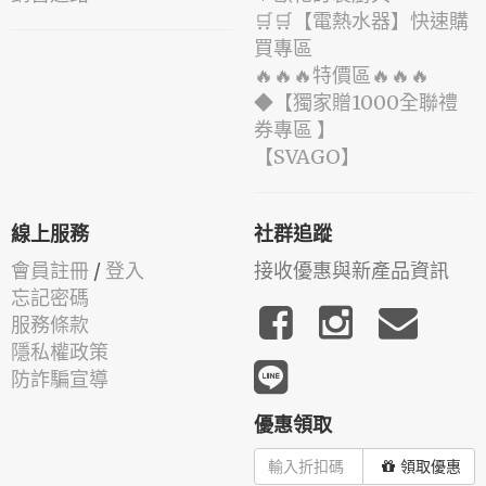
🛒🛒【電熱水器】快速購
買專區
🔥🔥🔥特價區🔥🔥🔥
◆【獨家贈1000全聯禮
券專區 】
️【SVAGO】️
線上服務
社群追蹤
會員註冊
/
登入
接收優惠與新產品資訊
忘記密碼
服務條款
隱私權政策
防詐騙宣導
優惠領取
領取優惠