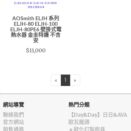
AOSmith ELJH 系列
ELJH-80 ELJH-100
ELJH-80PE6 壁掛式電
熱水器 金圭特護 不含
安
$11,000
«
1
»
網站導覽
熱門分類
聯絡我們
️【Day&Day】️日日&AVA
官方網站
歐瓦龍頭
銷售通路
🔹歐化訂製廚具