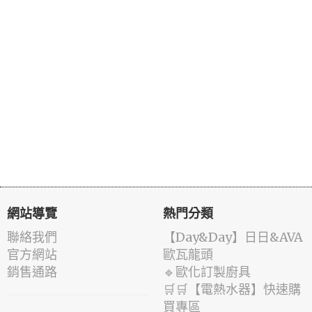
網站導覽
熱門分類
聯絡我們
️【Day&Day】️日日&AVA
官方網站
歐瓦龍頭
銷售通路
🔹歐化訂製廚具
🛒🛒【電熱水器】快速購
買專區