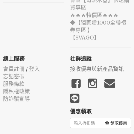
🛒🛒【電熱水器】快速購
買專區
🔥🔥🔥特價區🔥🔥🔥
◆【獨家贈1000全聯禮
券專區 】
️【SVAGO】️
線上服務
社群追蹤
會員註冊
/
登入
接收優惠與新產品資訊
忘記密碼
服務條款
隱私權政策
防詐騙宣導
優惠領取
領取優惠