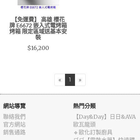
【免運費】 高雄 櫻花
牌 E6672 嵌入式電烤箱
烤箱 限定區域送基本安
裝
$16,200
«
1
»
網站導覽
熱門分類
聯絡我們
️【Day&Day】️日日&AVA
官方網站
歐瓦龍頭
銷售通路
🔹歐化訂製廚具