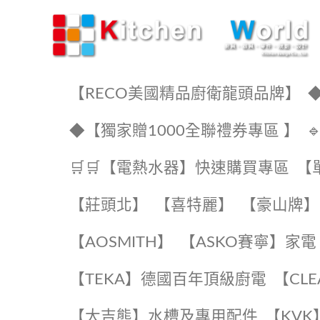
KW廚房世界
【RECO美國精品廚衛龍頭品牌】
◆
◆【獨家贈1000全聯禮券專區 】
🛒🛒【電熱水器】快速購買專區
【
【莊頭北】
【喜特麗】
【豪山牌】
【AOSMITH】
【ASKO賽寧】家電
️【TEKA】️德國百年頂級廚電
️【CL
【大吉熊】水槽及專用配件
️【KV