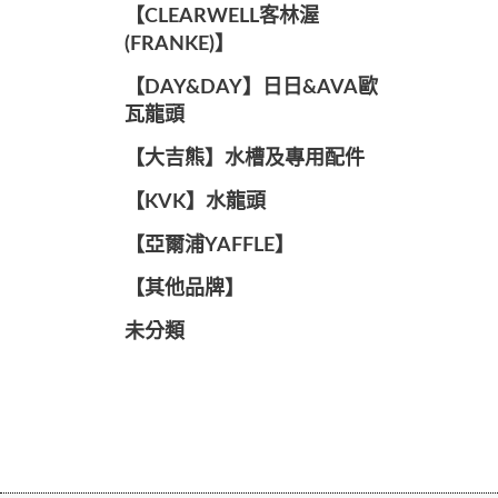
️【CLEARWELL客林渥
(FRANKE)】️
️【DAY&DAY】️日日&AVA歐
瓦龍頭
【大吉熊】水槽及專用配件
️【KVK】水龍頭️
【亞爾浦YAFFLE】
️【其他品牌】️
未分類