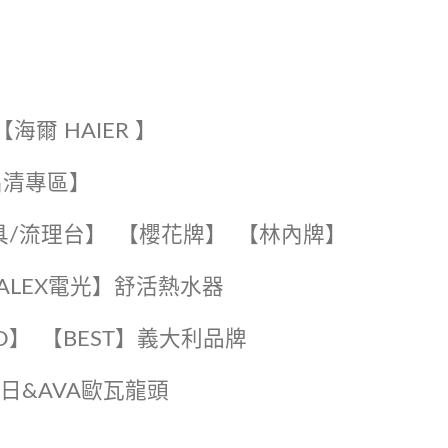
【海爾 HAIER 】
出清專區】
具/流理台】
【櫻花牌】
【林內牌】
️【ALEX電光】舒活熱水器️️
O】️
️【BEST】️義大利品牌
️日日&AVA歐瓦龍頭