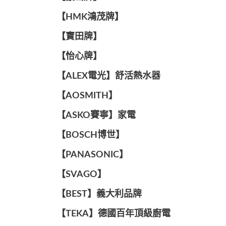
【HMK鴻茂牌】
【寶田牌】
️【怡心牌】️
️️【ALEX電光】舒活熱水器️️
【AOSMITH】
【ASKO賽寧】家電
【BOSCH博世】
️【PANASONIC】️
️【SVAGO】️
️【BEST】️義大利品牌
️【TEKA】️德國百年頂級廚電