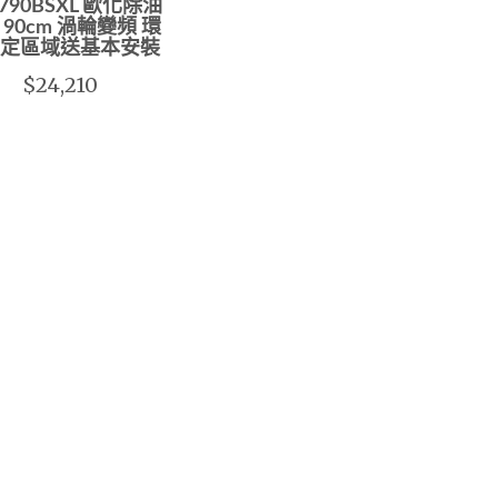
790BSXL 歐化除油
 90cm 渦輪變頻 環
定區域送基本安裝
$24,210