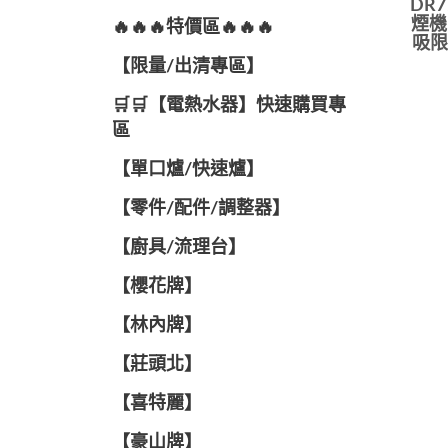
DR7
煙機
🔥🔥🔥特價區🔥🔥🔥
吸限
【限量/出清專區】
🛒🛒【電熱水器】快速購買專
區
【單口爐/快速爐】
【零件/配件/調整器】
【廚具/流理台】
【櫻花牌】
【林內牌】
【莊頭北】
【喜特麗】
【豪山牌】