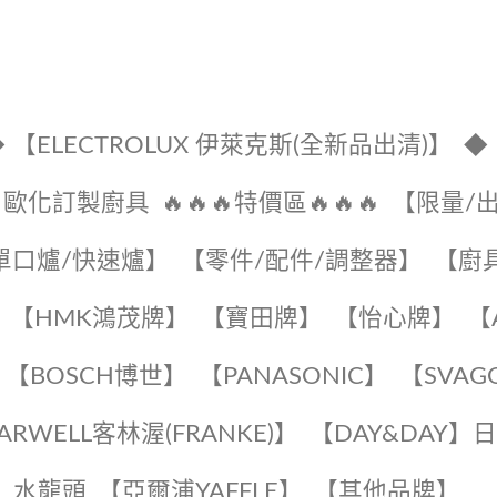
 【ELECTROLUX 伊萊克斯(全新品出清)】
◆
🔹歐化訂製廚具
🔥🔥🔥特價區🔥🔥🔥
【限量/
單口爐/快速爐】
【零件/配件/調整器】
【廚
【HMK鴻茂牌】
【寶田牌】
️【怡心牌】️
️
【BOSCH博世】
️【PANASONIC】️
️【SVAG
EARWELL客林渥(FRANKE)】️
️【DAY&DAY】
K】水龍頭️
【亞爾浦YAFFLE】
️【其他品牌】️