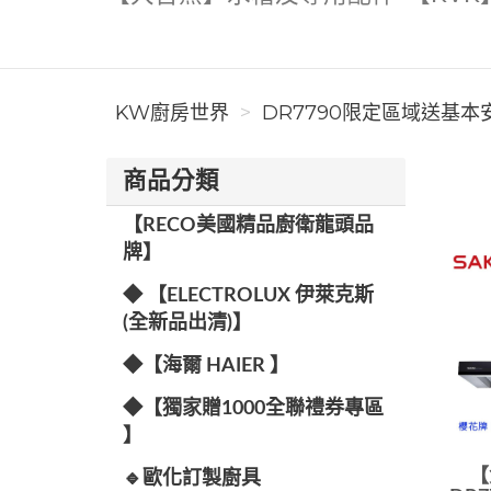
KW廚房世界
DR7790限定區域送基本安
商品分類
【RECO美國精品廚衛龍頭品
牌】
◆ 【ELECTROLUX 伊萊克斯
(全新品出清)】
◆【海爾 HAIER 】
◆【獨家贈1000全聯禮券專區
】
【
🔹歐化訂製廚具