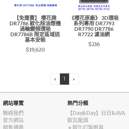
【免運費】 櫻花牌
《櫻花原廠》 3D環吸
DR7786 歐化除油煙機
系列專用 DR7793
渦輪變頻環吸
DR7790 DR7786
DR7786B 限定區域送
R7722 濾油網
基本安裝
$216
$19,620
«
1
»
網站導覽
熱門分類
聯絡我們
️【Day&Day】️日日&AVA
官方網站
歐瓦龍頭
銷售通路
🔹歐化訂製廚具