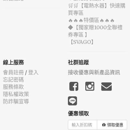
🛒🛒【電熱水器】快速購
買專區
🔥🔥🔥特價區🔥🔥🔥
◆【獨家贈1000全聯禮
券專區 】
️【SVAGO】️
線上服務
社群追蹤
會員註冊
/
登入
接收優惠與新產品資訊
忘記密碼
服務條款
隱私權政策
防詐騙宣導
優惠領取
領取優惠