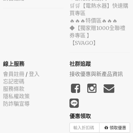
🛒🛒【電熱水器】快速購
買專區
🔥🔥🔥特價區🔥🔥🔥
◆【獨家贈1000全聯禮
券專區 】
️【SVAGO】️
線上服務
社群追蹤
會員註冊
/
登入
接收優惠與新產品資訊
忘記密碼
服務條款
隱私權政策
防詐騙宣導
優惠領取
領取優惠