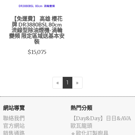
【免運費】 高雄 櫻花
牌 DR3880BSL 80cm
流線型除油煙機-渦輪
變頻 限定區域送基本安
裝
$15,075
«
1
»
網站導覽
熱門分類
聯絡我們
️【Day&Day】️日日&AVA
官方網站
歐瓦龍頭
銷售通路
🔹歐化訂製廚具