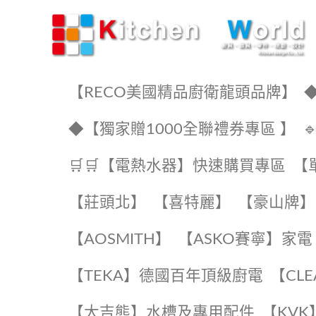
KW廚房世界
【RECO美國精品廚衛龍頭品牌】
◆
◆【獨家贈1000全聯禮券專區 】
🛒🛒【電熱水器】快速購買專區
【
【莊頭北】
【喜特麗】
【豪山牌】
【AOSMITH】
【ASKO賽寧】家電
️【TEKA】️德國百年頂級廚電
️【CL
【大吉熊】水槽及專用配件
️【KV