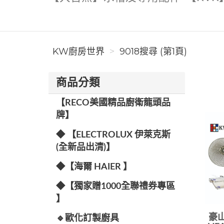
KW廚房世界
9018搜尋 (第1頁)
商品分類
【RECO美國精品廚衛龍頭品
牌】
◆ 【ELECTROLUX 伊萊克斯
(全新品出清)】
◆【海爾 HAIER 】
◆【獨家贈1000全聯禮券專區
】
豪山
🔹歐化訂製廚具