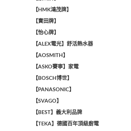
【HMK鴻茂牌】
【寶田牌】
️【怡心牌】️
️️【ALEX電光】舒活熱水器️️
【AOSMITH】
【ASKO賽寧】家電
【BOSCH博世】
️【PANASONIC】️
️【SVAGO】️
️【BEST】️義大利品牌
️【TEKA】️德國百年頂級廚電