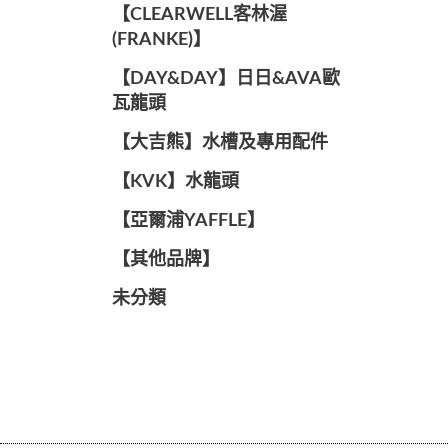
️【CLEARWELL客林渥
(FRANKE)】️
️【DAY&DAY】️日日&AVA歐
瓦龍頭
【大吉熊】水槽及專用配件
️【KVK】水龍頭️
【亞爾浦YAFFLE】
️【其他品牌】️
未分類