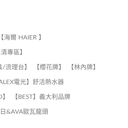
【海爾 HAIER 】
出清專區】
具/流理台】
【櫻花牌】
【林內牌】
️【ALEX電光】舒活熱水器️️
O】️
️【BEST】️義大利品牌
️日日&AVA歐瓦龍頭