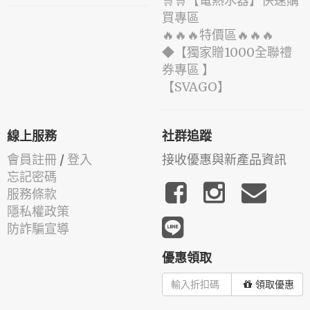
🛒🛒【電熱水器】快速購
買專區
🔥🔥🔥特價區🔥🔥🔥
◆【獨家贈1000全聯禮
券專區 】
️【SVAGO】️
線上服務
社群追蹤
會員註冊
/
登入
接收優惠與新產品資訊
忘記密碼
服務條款
隱私權政策
防詐騙宣導
優惠領取
領取優惠