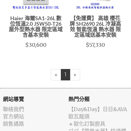
Haier 海爾SA1-26L 數
【免運費】 高雄 櫻花
位恆溫2.0 JSW50-T26
牌 SH2690 26L 冷凝高
屋外型熱水器 限定區域
效 智能恆溫 熱水器 限
含基本安裝
定區域送基本安裝
$30,600
$57,330
«
1
»
網站導覽
熱門分類
聯絡我們
️【Day&Day】️日日&AVA
官方網站
歐瓦龍頭
銷售通路
🔹歐化訂製廚具