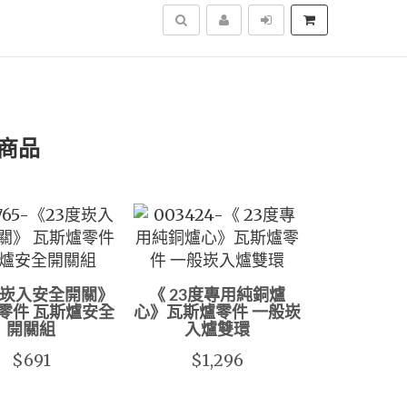
搜尋
商品
度崁入安全開關》
《 23度專用純銅爐
零件 瓦斯爐安全
心》瓦斯爐零件 一般崁
開關組
入爐雙環
$691
$1,296