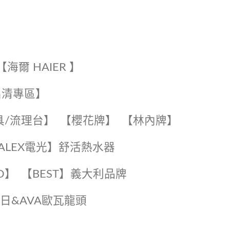
【海爾 HAIER 】
出清專區】
具/流理台】
【櫻花牌】
【林內牌】
️【ALEX電光】舒活熱水器️️
O】️
️【BEST】️義大利品牌
️日日&AVA歐瓦龍頭