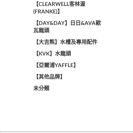
️【CLEARWELL客林渥
(FRANKE)】️
️【DAY&DAY】️日日&AVA歐
瓦龍頭
【大吉熊】水槽及專用配件
️【KVK】水龍頭️
【亞爾浦YAFFLE】
️【其他品牌】️
未分類