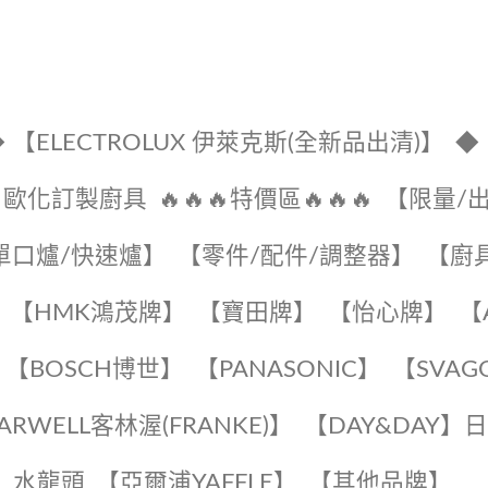
 【ELECTROLUX 伊萊克斯(全新品出清)】
◆
🔹歐化訂製廚具
🔥🔥🔥特價區🔥🔥🔥
【限量/
單口爐/快速爐】
【零件/配件/調整器】
【廚
【HMK鴻茂牌】
【寶田牌】
️【怡心牌】️
️
【BOSCH博世】
️【PANASONIC】️
️【SVAG
EARWELL客林渥(FRANKE)】️
️【DAY&DAY】
K】水龍頭️
【亞爾浦YAFFLE】
️【其他品牌】️