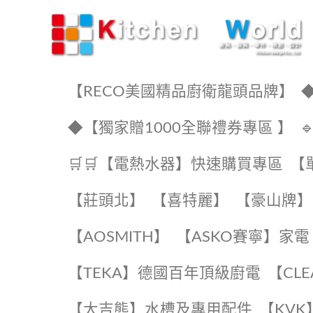
KW廚房世界
【RECO美國精品廚衛龍頭品牌】
◆
◆【獨家贈1000全聯禮券專區 】
🛒🛒【電熱水器】快速購買專區
【
【莊頭北】
【喜特麗】
【豪山牌】
【AOSMITH】
【ASKO賽寧】家電
️【TEKA】️德國百年頂級廚電
️【CL
【大吉熊】水槽及專用配件
️【KV