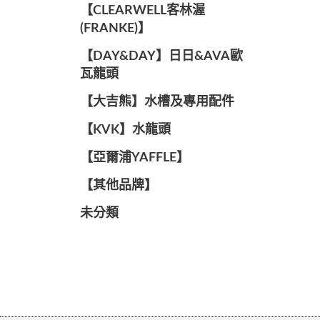
️【CLEARWELL客林渥
(FRANKE)】️
️【DAY&DAY】️日日&AVA歐
瓦龍頭
【大吉熊】水槽及專用配件
️【KVK】水龍頭️
【亞爾浦YAFFLE】
️【其他品牌】️
未分類