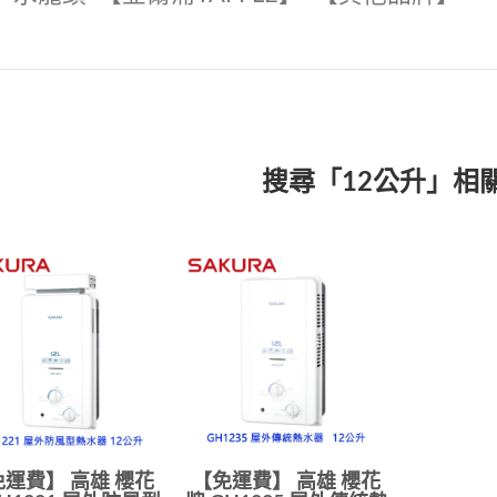
搜尋「12公升」相
運費】 高雄 櫻花
【免運費】 高雄 櫻花