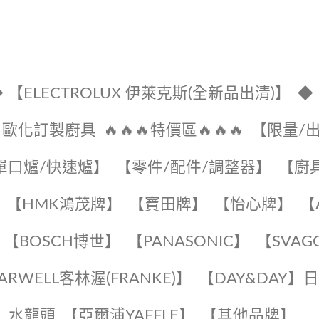
 【ELECTROLUX 伊萊克斯(全新品出清)】
◆
🔹歐化訂製廚具
🔥🔥🔥特價區🔥🔥🔥
【限量/
單口爐/快速爐】
【零件/配件/調整器】
【廚
【HMK鴻茂牌】
【寶田牌】
️【怡心牌】️
️
【BOSCH博世】
️【PANASONIC】️
️【SVAG
EARWELL客林渥(FRANKE)】️
️【DAY&DAY】
K】水龍頭️
【亞爾浦YAFFLE】
️【其他品牌】️