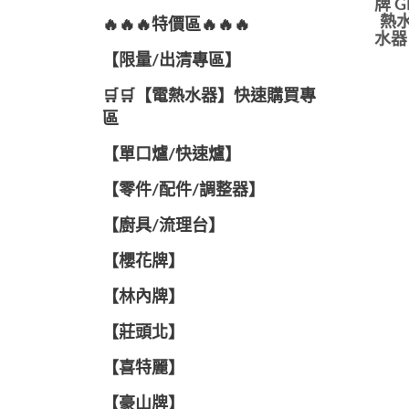
牌 
熱水
🔥🔥🔥特價區🔥🔥🔥
水器
【限量/出清專區】
🛒🛒【電熱水器】快速購買專
區
【單口爐/快速爐】
【零件/配件/調整器】
【廚具/流理台】
【櫻花牌】
【林內牌】
【莊頭北】
【喜特麗】
【豪山牌】