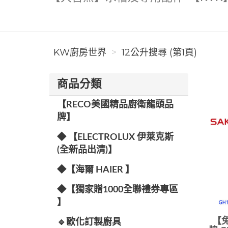
KW廚房世界
12公升搜尋 (第1頁)
商品分類
【RECO美國精品廚衛龍頭品
牌】
◆ 【ELECTROLUX 伊萊克斯
(全新品出清)】
◆【海爾 HAIER 】
◆【獨家贈1000全聯禮券專區
】
【免
🔹歐化訂製廚具