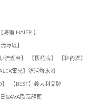
【海爾 HAIER 】
出清專區】
具/流理台】
【櫻花牌】
【林內牌】
️【ALEX電光】舒活熱水器️️
O】️
️【BEST】️義大利品牌
️日日&AVA歐瓦龍頭