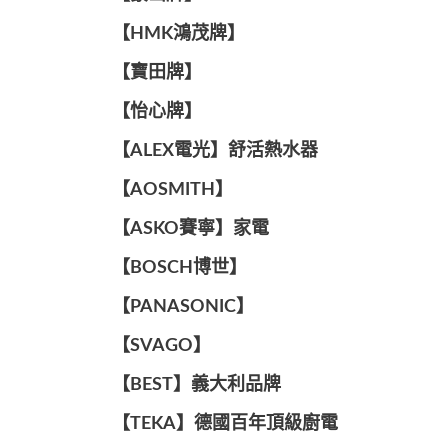
【HMK鴻茂牌】
【寶田牌】
️【怡心牌】️
️️【ALEX電光】舒活熱水器️️
【AOSMITH】
【ASKO賽寧】家電
【BOSCH博世】
️【PANASONIC】️
️【SVAGO】️
️【BEST】️義大利品牌
️【TEKA】️德國百年頂級廚電