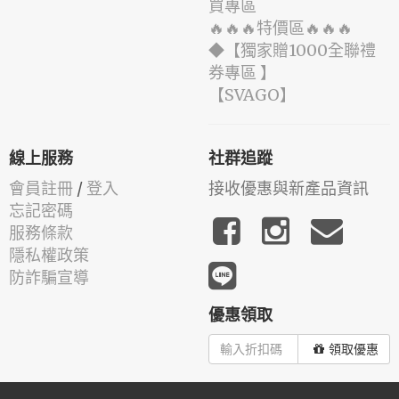
買專區
🔥🔥🔥特價區🔥🔥🔥
◆【獨家贈1000全聯禮
券專區 】
️【SVAGO】️
線上服務
社群追蹤
會員註冊
/
登入
接收優惠與新產品資訊
忘記密碼
服務條款
隱私權政策
防詐騙宣導
優惠領取
領取優惠