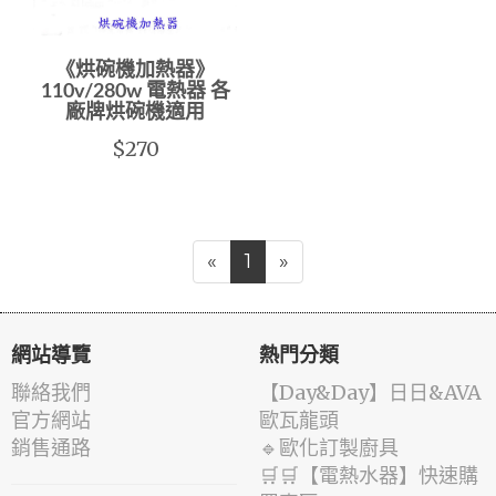
《烘碗機加熱器》
110v/280w 電熱器 各
廠牌烘碗機適用
$270
«
1
»
網站導覽
熱門分類
聯絡我們
️【Day&Day】️日日&AVA
官方網站
歐瓦龍頭
銷售通路
🔹歐化訂製廚具
🛒🛒【電熱水器】快速購