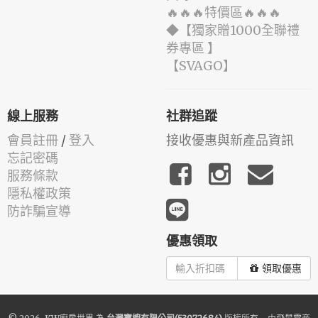
🔥🔥🔥特價區🔥🔥🔥
◆【獨家贈1000全聯禮
券專區 】
️【SVAGO】️
線上服務
社群追蹤
會員註冊
/
登入
接收優惠與新產品資訊
忘記密碼
服務條款
隱私權政策
防詐騙宣導
優惠領取
領取優惠