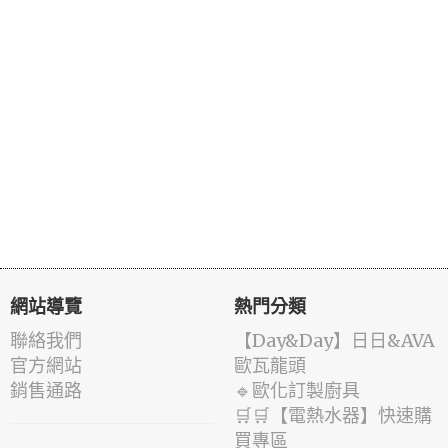
網站導覽
熱門分類
聯絡我們
️【Day&Day】️日日&AVA
官方網站
歐瓦龍頭
銷售通路
🔹歐化訂製廚具
🛒🛒【電熱水器】快速購
買專區