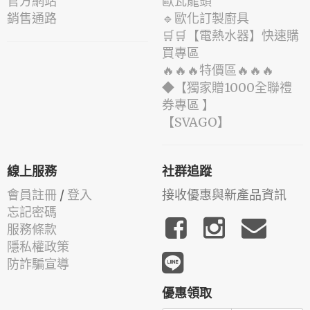
官方網站
歐瓦龍頭
銷售通路
🔹歐化訂製廚具
🛒🛒【電熱水器】快速購
買專區
🔥🔥🔥特價區🔥🔥🔥
◆【獨家贈1000全聯禮
券專區 】
️【SVAGO】️
線上服務
社群追蹤
會員註冊
/
登入
接收優惠與新產品資訊
忘記密碼
服務條款
隱私權政策
防詐騙宣導
優惠領取