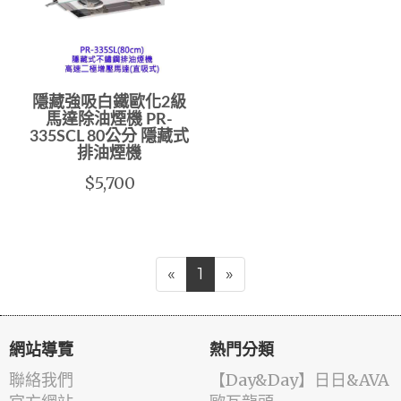
隱藏強吸白鐵歐化2級
馬達除油煙機 PR-
335SCL 80公分 隱藏式
排油煙機
$5,700
«
1
»
網站導覽
熱門分類
聯絡我們
️【Day&Day】️日日&AVA