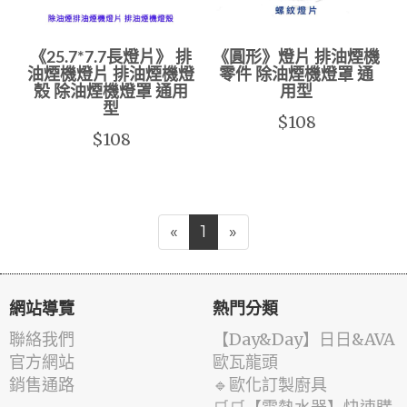
《25.7*7.7長燈片》 排
《圓形》燈片 排油煙機
油煙機燈片 排油煙機燈
零件 除油煙機燈罩 通
殼 除油煙機燈罩 通用
用型
型
$108
$108
«
1
»
網站導覽
熱門分類
聯絡我們
️【Day&Day】️日日&AVA
官方網站
歐瓦龍頭
銷售通路
🔹歐化訂製廚具