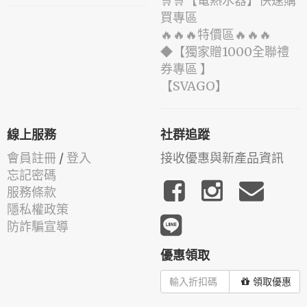
🛒🛒【電熱水器】快速購
買專區
🔥🔥🔥特價區🔥🔥🔥
◆【獨家贈1000全聯禮
券專區 】
️【SVAGO】️
線上服務
社群追蹤
會員註冊
/
登入
接收優惠與新產品資訊
忘記密碼
服務條款
隱私權政策
防詐騙宣導
優惠領取
領取優惠