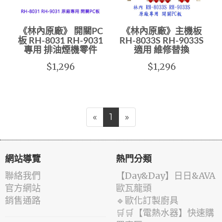
《林內原廠》 開關PC
《林內原廠》主機板
板 RH-8031 RH-9031
RH-8033S RH-9033S
專用 排油煙機零件
適用 維修替換
$1,296
$1,296
«
1
»
網站導覽
熱門分類
聯絡我們
️【Day&Day】️日日&AVA
官方網站
歐瓦龍頭
銷售通路
🔹歐化訂製廚具
🛒🛒【電熱水器】快速購