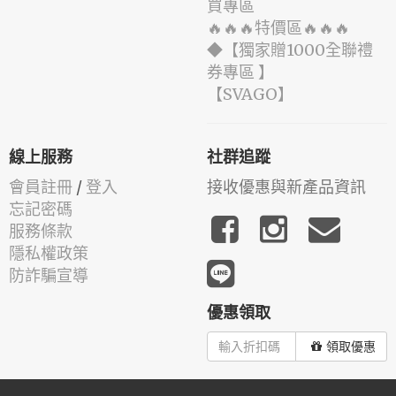
買專區
🔥🔥🔥特價區🔥🔥🔥
◆【獨家贈1000全聯禮
券專區 】
️【SVAGO】️
線上服務
社群追蹤
會員註冊
/
登入
接收優惠與新產品資訊
忘記密碼
服務條款
隱私權政策
防詐騙宣導
優惠領取
領取優惠