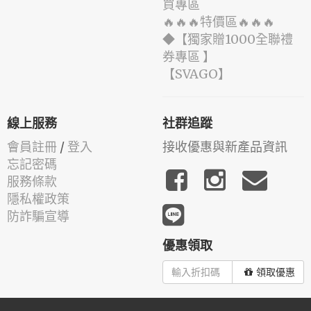
買專區
🔥🔥🔥特價區🔥🔥🔥
◆【獨家贈1000全聯禮
券專區 】
️【SVAGO】️
線上服務
社群追蹤
會員註冊
/
登入
接收優惠與新產品資訊
忘記密碼
服務條款
隱私權政策
防詐騙宣導
優惠領取
領取優惠