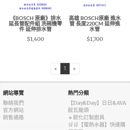
《BOSCH 原廠》排水
高雄 BOSCH原廠 進水
延長管配件組 洗碗機零
管 長度220CM 延伸進
件 延伸排水管
水管
$1,400
$1,700
«
1
»
網站導覽
熱門分類
聯絡我們
️【Day&Day】️日日&AVA
官方網站
歐瓦龍頭
銷售通路
🔹歐化訂製廚具
🛒🛒【電熱水器】快速購