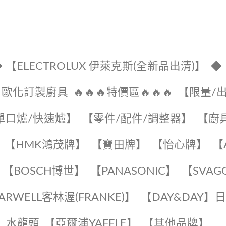
 【ELECTROLUX 伊萊克斯(全新品出清)】
◆
🔹歐化訂製廚具
🔥🔥🔥特價區🔥🔥🔥
【限量/
單口爐/快速爐】
【零件/配件/調整器】
【廚
【HMK鴻茂牌】
【寶田牌】
️【怡心牌】️
️
【BOSCH博世】
️【PANASONIC】️
️【SVAG
EARWELL客林渥(FRANKE)】️
️【DAY&DAY】
K】水龍頭️
【亞爾浦YAFFLE】
️【其他品牌】️