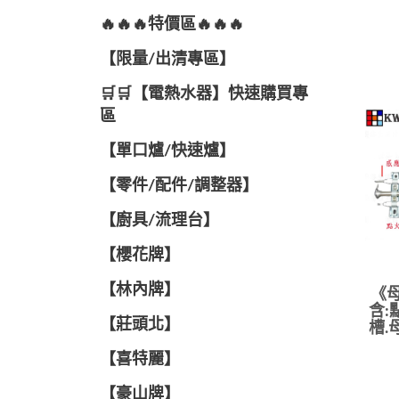
🔥🔥🔥特價區🔥🔥🔥
【限量/出清專區】
🛒🛒【電熱水器】快速購買專
區
【單口爐/快速爐】
【零件/配件/調整器】
【廚具/流理台】
【櫻花牌】
【林內牌】
《母
含:
【莊頭北】
槽.
【喜特麗】
【豪山牌】