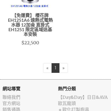
【免運費】 櫻花牌
EH1251A6 速熱式電熱
水器 12加侖 直掛式
EH1251 限定區域送基
本安裝
$22,500
«
1
»
網站導覽
熱門分類
聯絡我們
️【Day&Day】️日日&AVA
官方網站
歐瓦龍頭
銷售通路
🔹歐化訂製廚具