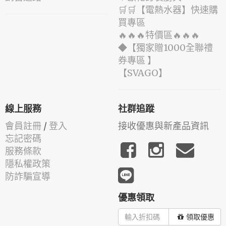
🛒🛒【電熱水器】快速購
買專區
🔥🔥🔥特價區🔥🔥🔥
◆【獨家贈1000全聯禮
券專區 】
️【SVAGO】️
線上服務
社群追蹤
會員註冊
/
登入
接收優惠與新產品資訊
忘記密碼
服務條款
隱私權政策
防詐騙宣導
優惠領取
領取優惠