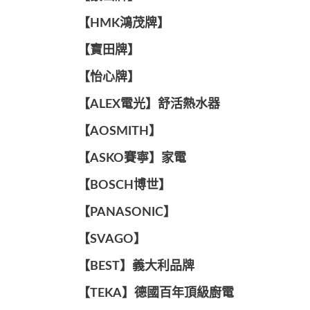
【HMK鴻茂牌】
【寶田牌】
️【怡心牌】️
️️【ALEX電光】舒活熱水器️️
【AOSMITH】
【ASKO賽寧】家電
【BOSCH博世】
️【PANASONIC】️
️【SVAGO】️
️【BEST】️義大利品牌
️【TEKA】️德國百年頂級廚電