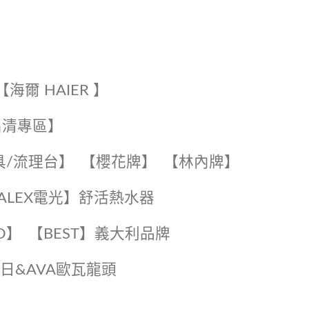
【海爾 HAIER 】
出清專區】
具/流理台】
【櫻花牌】
【林內牌】
️【ALEX電光】舒活熱水器️️
O】️
️【BEST】️義大利品牌
️日日&AVA歐瓦龍頭