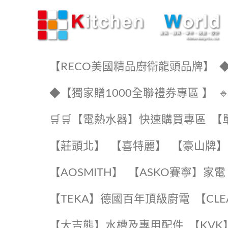
KW廚房世界
【RECO美國精品廚衛龍頭品牌】
◆
◆【獨家贈1000全聯禮券專區 】
🛒🛒【電熱水器】快速購買專區
【
【莊頭北】
【喜特麗】
【豪山牌】
【AOSMITH】
【ASKO賽寧】家電
️【TEKA】️德國百年頂級廚電
️【CL
【大吉熊】水槽及專用配件
️【KV