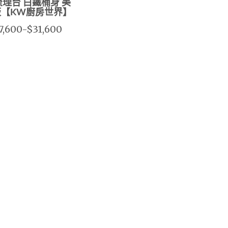
理台 白鐵桶身 美
板【KW廚房世界】
7,600-$31,600