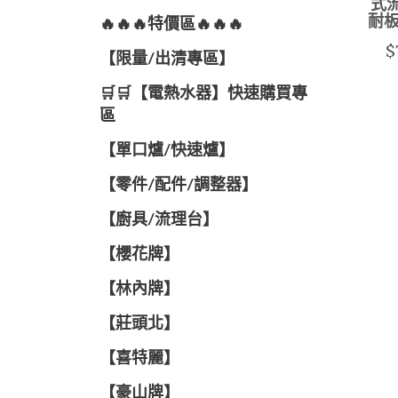
式流
耐
🔥🔥🔥特價區🔥🔥🔥
$
【限量/出清專區】
🛒🛒【電熱水器】快速購買專
區
【單口爐/快速爐】
【零件/配件/調整器】
【廚具/流理台】
【櫻花牌】
【林內牌】
【莊頭北】
【喜特麗】
【豪山牌】