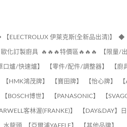
 【ELECTROLUX 伊萊克斯(全新品出清)】
◆
🔹歐化訂製廚具
🔥🔥🔥特價區🔥🔥🔥
【限量/
單口爐/快速爐】
【零件/配件/調整器】
【廚
【HMK鴻茂牌】
【寶田牌】
️【怡心牌】️
️
【BOSCH博世】
️【PANASONIC】️
️【SVAG
EARWELL客林渥(FRANKE)】️
️【DAY&DAY】
K】水龍頭️
【亞爾浦YAFFLE】
️【其他品牌】️