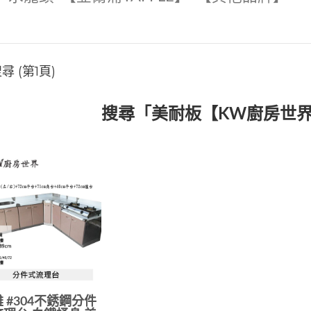
 (第1頁)
搜尋「美耐板【KW廚房世
 #304不銹鋼分件