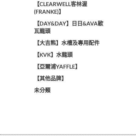
️【CLEARWELL客林渥
(FRANKE)】️
️【DAY&DAY】️日日&AVA歐
瓦龍頭
【大吉熊】水槽及專用配件
️【KVK】水龍頭️
【亞爾浦YAFFLE】
️【其他品牌】️
未分類