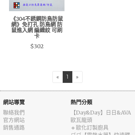
《304不銹鋼防鳥防鼠
網》免打孔 防鳥網 防
鼠進入網 編織紋 可刷
卡
$302
«
1
»
網站導覽
熱門分類
聯絡我們
️【Day&Day】️日日&AVA
官方網站
歐瓦龍頭
銷售通路
🔹歐化訂製廚具