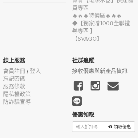
🛒🛒【電熱水器】快速購
買專區
🔥🔥🔥特價區🔥🔥🔥
◆【獨家贈1000全聯禮
券專區 】
️【SVAGO】️
線上服務
社群追蹤
會員註冊
/
登入
接收優惠與新產品資訊
忘記密碼
服務條款
隱私權政策
防詐騙宣導
優惠領取
領取優惠