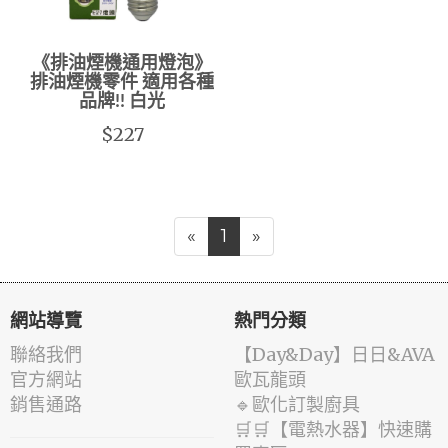
《排油煙機通用燈泡》
排油煙機零件 適用各種
品牌!! 白光
$227
«
1
»
網站導覽
熱門分類
聯絡我們
️【Day&Day】️日日&AVA
官方網站
歐瓦龍頭
銷售通路
🔹歐化訂製廚具
🛒🛒【電熱水器】快速購