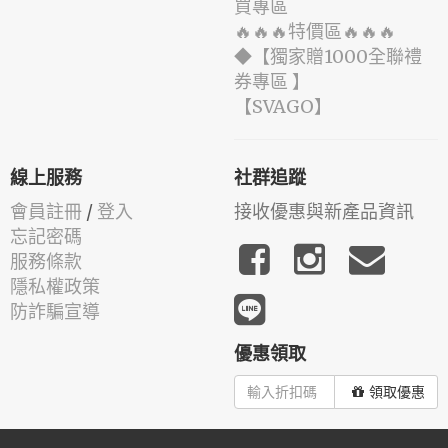
買專區
🔥🔥🔥特價區🔥🔥🔥
◆【獨家贈1000全聯禮
券專區 】
️【SVAGO】️
線上服務
社群追蹤
會員註冊
/
登入
接收優惠與新產品資訊
忘記密碼
服務條款
隱私權政策
防詐騙宣導
優惠領取
領取優惠