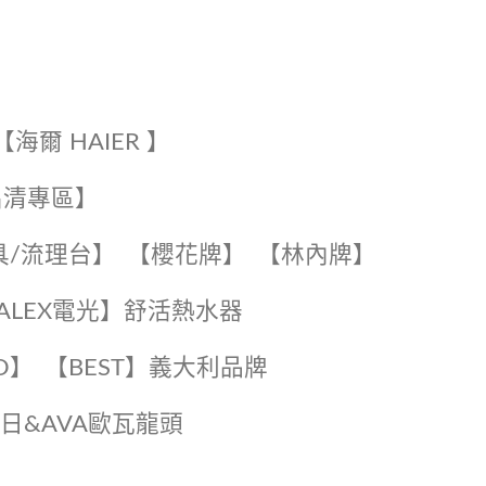
【海爾 HAIER 】
出清專區】
具/流理台】
【櫻花牌】
【林內牌】
️【ALEX電光】舒活熱水器️️
O】️
️【BEST】️義大利品牌
️日日&AVA歐瓦龍頭