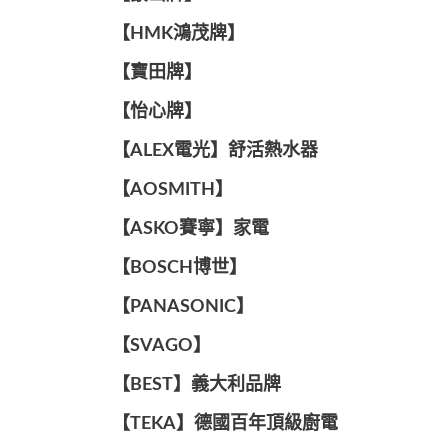
【HMK鴻茂牌】
【寶田牌】
️【怡心牌】️
️️【ALEX電光】舒活熱水器️️
【AOSMITH】
【ASKO賽寧】家電
【BOSCH博世】
️【PANASONIC】️
️【SVAGO】️
️【BEST】️義大利品牌
️【TEKA】️德國百年頂級廚電