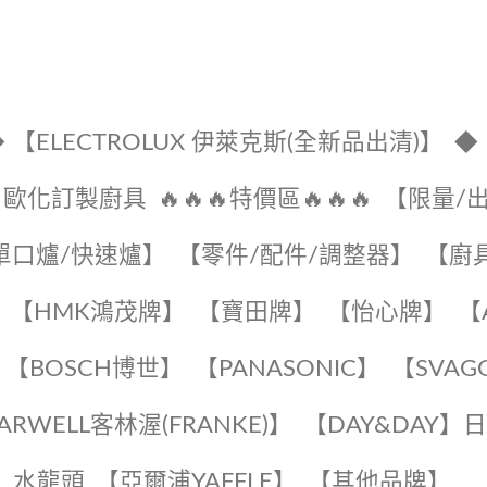
 【ELECTROLUX 伊萊克斯(全新品出清)】
◆
🔹歐化訂製廚具
🔥🔥🔥特價區🔥🔥🔥
【限量/
單口爐/快速爐】
【零件/配件/調整器】
【廚
【HMK鴻茂牌】
【寶田牌】
️【怡心牌】️
️
【BOSCH博世】
️【PANASONIC】️
️【SVAG
EARWELL客林渥(FRANKE)】️
️【DAY&DAY】
K】水龍頭️
【亞爾浦YAFFLE】
️【其他品牌】️