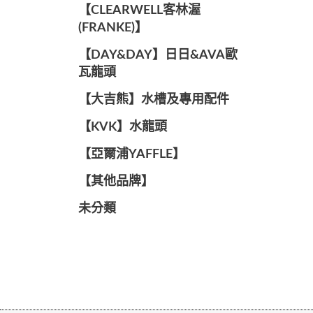
️【CLEARWELL客林渥
(FRANKE)】️
️【DAY&DAY】️日日&AVA歐
瓦龍頭
【大吉熊】水槽及專用配件
️【KVK】水龍頭️
【亞爾浦YAFFLE】
️【其他品牌】️
未分類