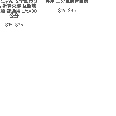
S15996 安全認證 3
專用 三分瓦斯管束環
瓦斯管束環 瓦斯爐
$15-$35
器 都適用 1尺=30
公分
$15-$35