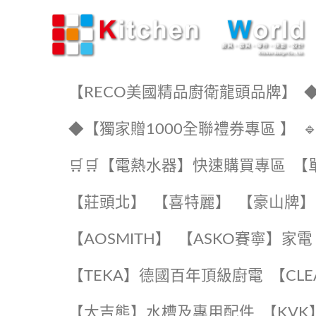
KW廚房世界
【RECO美國精品廚衛龍頭品牌】
◆
◆【獨家贈1000全聯禮券專區 】
🛒🛒【電熱水器】快速購買專區
【
【莊頭北】
【喜特麗】
【豪山牌】
【AOSMITH】
【ASKO賽寧】家電
️【TEKA】️德國百年頂級廚電
️【CL
【大吉熊】水槽及專用配件
️【KV