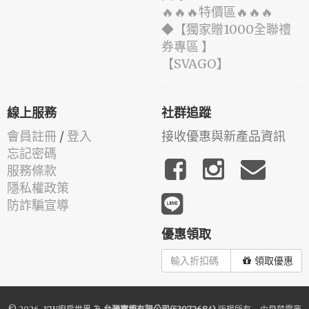
🔥🔥🔥特價區🔥🔥🔥
◆【獨家贈1000全聯禮
券專區 】
️【SVAGO】️
線上服務
社群追蹤
會員註冊
/
登入
接收優惠與新產品資訊
忘記密碼
服務條款
隱私權政策
防詐騙宣導
優惠領取
領取優惠