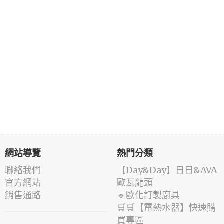
網站導覽
熱門分類
聯絡我們
️【Day&Day】️日日&AVA
官方網站
歐瓦龍頭
銷售通路
🔹歐化訂製廚具
🛒🛒【電熱水器】快速購
買專區