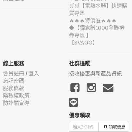
🛒🛒【電熱水器】快速購
買專區
🔥🔥🔥特價區🔥🔥🔥
◆【獨家贈1000全聯禮
券專區 】
️【SVAGO】️
線上服務
社群追蹤
會員註冊
/
登入
接收優惠與新產品資訊
忘記密碼
服務條款
隱私權政策
防詐騙宣導
優惠領取
領取優惠