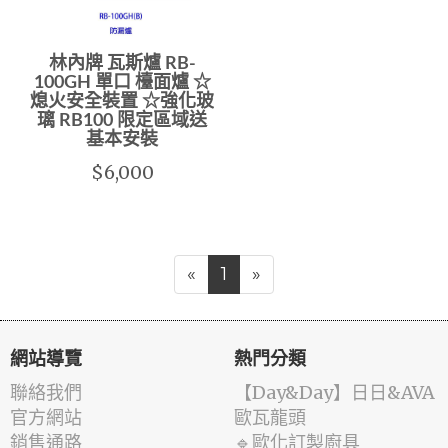
林內牌 瓦斯爐 RB-
100GH 單口 檯面爐 ☆
熄火安全裝置 ☆強化玻
璃 RB100 限定區域送
基本安裝
$6,000
«
1
»
網站導覽
熱門分類
聯絡我們
️【Day&Day】️日日&AVA
官方網站
歐瓦龍頭
銷售通路
🔹歐化訂製廚具