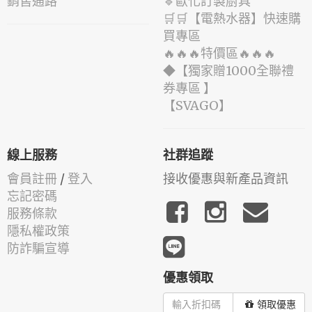
銷售通路
🔹歐化訂製廚具
🛒🛒【電熱水器】快速購
買專區
🔥🔥🔥特價區🔥🔥🔥
◆【獨家贈1000全聯禮
券專區 】
️【SVAGO】️
線上服務
社群追蹤
會員註冊
/
登入
接收優惠與新產品資訊
忘記密碼
服務條款
隱私權政策
防詐騙宣導
優惠領取
領取優惠