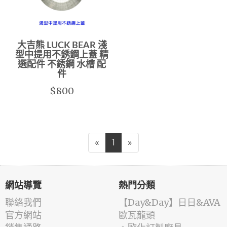
大吉熊 LUCK BEAR 淺
型中提用不銹鋼上蓋 精
選配件 不銹鋼 水槽 配
件
$800
«
1
»
網站導覽
熱門分類
聯絡我們
️【Day&Day】️日日&AVA
官方網站
歐瓦龍頭