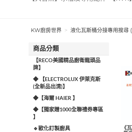
KW廚房世界
液化瓦斯桶分接專用搜尋 (
商品分類
【RECO美國精品廚衛龍頭品
牌】
◆ 【ELECTROLUX 伊萊克斯
(全新品出清)】
◆【海爾 HAIER 】
◆【獨家贈1000全聯禮券專區
】
《瓦
🔹歐化訂製廚具