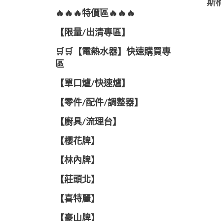
斯
🔥🔥🔥特價區🔥🔥🔥
【限量/出清專區】
🛒🛒【電熱水器】快速購買專
區
【單口爐/快速爐】
【零件/配件/調整器】
【廚具/流理台】
【櫻花牌】
【林內牌】
【莊頭北】
【喜特麗】
【豪山牌】