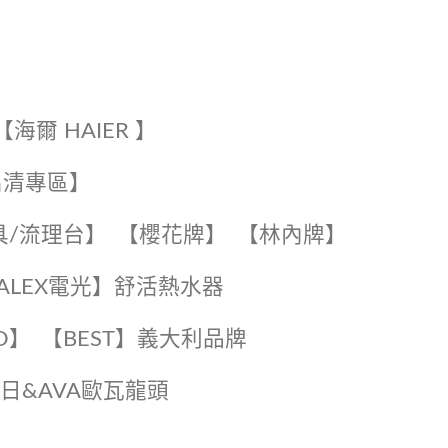
【海爾 HAIER 】
出清專區】
具/流理台】
【櫻花牌】
【林內牌】
️【ALEX電光】舒活熱水器️️
O】️
️【BEST】️義大利品牌
️日日&AVA歐瓦龍頭