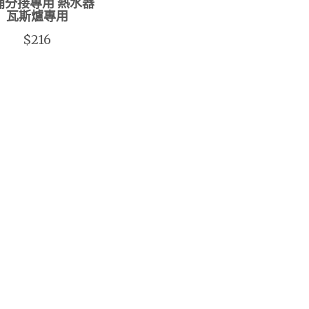
桶分接專用 熱水器
瓦斯爐專用
$216