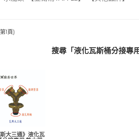
第1頁)
搜尋「液化瓦斯桶分接專
斯大三通》液化瓦