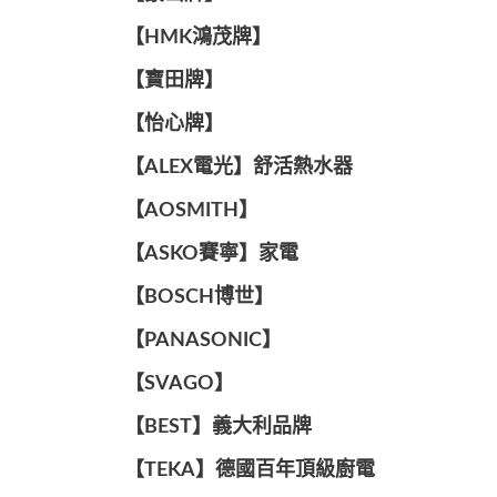
【HMK鴻茂牌】
【寶田牌】
️【怡心牌】️
️️【ALEX電光】舒活熱水器️️
【AOSMITH】
【ASKO賽寧】家電
【BOSCH博世】
️【PANASONIC】️
️【SVAGO】️
️【BEST】️義大利品牌
️【TEKA】️德國百年頂級廚電