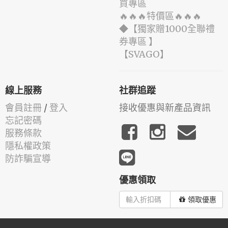
買專區
🔥🔥🔥特價區🔥🔥🔥
◆【獨家贈1000全聯禮
券專區 】
️【SVAGO】️
線上服務
社群追蹤
會員註冊
/
登入
接收優惠與新產品資訊
忘記密碼
服務條款
隱私權政策
防詐騙宣導
優惠領取
領取優惠