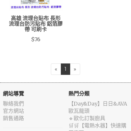
高雄 流理台貼布 長形
流理台防污貼布 鋁箔膠
帶 可刷卡
$76
«
1
»
網站導覽
熱門分類
聯絡我們
️【Day&Day】️日日&AVA
官方網站
歐瓦龍頭
銷售通路
🔹歐化訂製廚具
🛒🛒【電熱水器】快速購