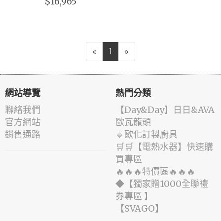
$16,965
«
1
»
網站導覽
熱門分類
聯絡我們
️【Day&Day】️日日&AVA
官方網站
歐瓦龍頭
銷售通路
🔹歐化訂製廚具
🛒🛒【電熱水器】快速購
買專區
🔥🔥🔥特價區🔥🔥🔥
◆【獨家贈1000全聯禮
券專區 】
️【SVAGO】️