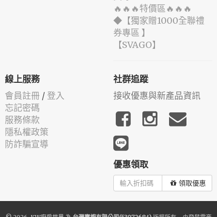
🔥🔥🔥特價區🔥🔥🔥
◆【獨家贈1000全聯禮
券專區 】
️【SVAGO】️
線上服務
社群追蹤
會員註冊
/
登入
接收優惠與新產品資訊
忘記密碼
服務條款
隱私權政策
防詐騙宣導
優惠領取
領取優惠