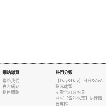
網站導覽
熱門分類
聯絡我們
️【Day&Day】️日日&AVA
官方網站
歐瓦龍頭
銷售通路
🔹歐化訂製廚具
🛒🛒【電熱水器】快速購
買專區