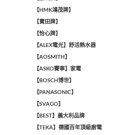
【HMK鴻茂牌】
【寶田牌】
️【怡心牌】️
️️【ALEX電光】舒活熱水器️️
【AOSMITH】
【ASKO賽寧】家電
【BOSCH博世】
️【PANASONIC】️
️【SVAGO】️
️【BEST】️義大利品牌
️【TEKA】️德國百年頂級廚電