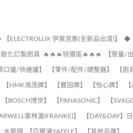
 【ELECTROLUX 伊萊克斯(全新品出清)】
◆
🔹歐化訂製廚具
🔥🔥🔥特價區🔥🔥🔥
【限量/
單口爐/快速爐】
【零件/配件/調整器】
【廚
【HMK鴻茂牌】
【寶田牌】
️【怡心牌】️
️
【BOSCH博世】
️【PANASONIC】️
️【SVAG
EARWELL客林渥(FRANKE)】️
️【DAY&DAY】
K】水龍頭️
【亞爾浦YAFFLE】
️【其他品牌】️