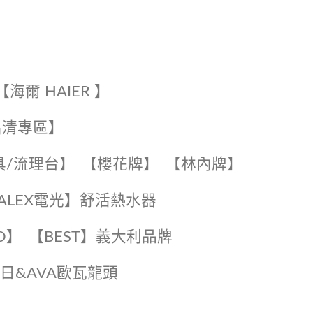
【海爾 HAIER 】
出清專區】
具/流理台】
【櫻花牌】
【林內牌】
️【ALEX電光】舒活熱水器️️
O】️
️【BEST】️義大利品牌
️日日&AVA歐瓦龍頭