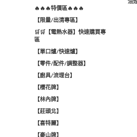
油煙
🔥🔥🔥特價區🔥🔥🔥
【限量/出清專區】
🛒🛒【電熱水器】快速購買專
區
【單口爐/快速爐】
【零件/配件/調整器】
【廚具/流理台】
【櫻花牌】
【林內牌】
【莊頭北】
【喜特麗】
【豪山牌】