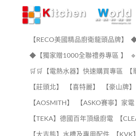
KW廚房世界
【RECO美國精品廚衛龍頭品牌】
◆
◆【獨家贈1000全聯禮券專區 】
🛒🛒【電熱水器】快速購買專區
【
【莊頭北】
【喜特麗】
【豪山牌】
【AOSMITH】
【ASKO賽寧】家電
️【TEKA】️德國百年頂級廚電
️【CL
【大吉熊】水槽及專用配件
️【KV