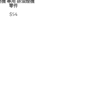
機 專用 排油煙機
零件
$54