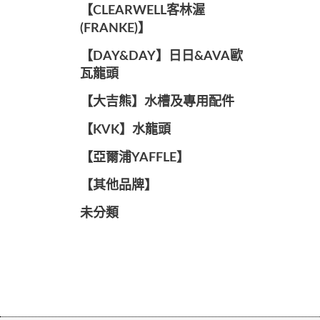
️【CLEARWELL客林渥
(FRANKE)】️
️【DAY&DAY】️日日&AVA歐
瓦龍頭
【大吉熊】水槽及專用配件
️【KVK】水龍頭️
【亞爾浦YAFFLE】
️【其他品牌】️
未分類