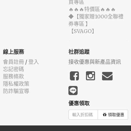
買專區
🔥🔥🔥特價區🔥🔥🔥
◆【獨家贈1000全聯禮
券專區 】
️【SVAGO】️
線上服務
社群追蹤
會員註冊
/
登入
接收優惠與新產品資訊
忘記密碼
服務條款
隱私權政策
防詐騙宣導
優惠領取
領取優惠