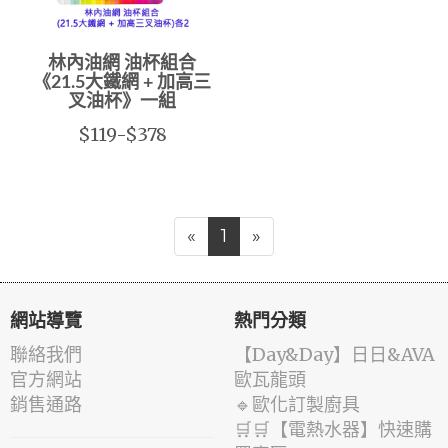
林內油網 油杯組合
《21.5大鐵網 + 加高三
叉油杯》一組
$119-$378
«
1
»
網站導覽
熱門分類
聯絡我們
️【Day&Day】️日日&AVA
官方網站
歐瓦龍頭
銷售通路
🔹歐化訂製廚具
🛒🛒【電熱水器】快速購