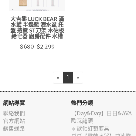
大吉熊 LUCK BEAR 滴
水籃 半邊籃 瀝水盆 托
盤 捲簾 ST刀架 木砧板
給皂器 廚房配件 水槽
$680-$2,299
«
1
»
網站導覽
熱門分類
聯絡我們
️【Day&Day】️日日&AVA
官方網站
歐瓦龍頭
銷售通路
🔹歐化訂製廚具