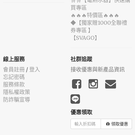
🛒🛒【電熱水器】快速購
買專區
🔥🔥🔥特價區🔥🔥🔥
◆【獨家贈1000全聯禮
券專區 】
️【SVAGO】️
線上服務
社群追蹤
會員註冊
/
登入
接收優惠與新產品資訊
忘記密碼
服務條款
隱私權政策
防詐騙宣導
優惠領取
領取優惠