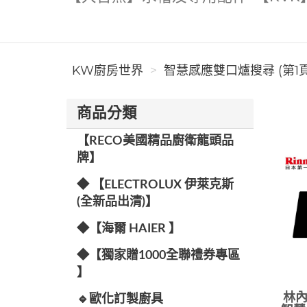
KW廚房世界
智慧感應雙口爐搜尋 (第1頁
商品分類
【RECO美國精品廚衛龍頭品
牌】
◆ 【ELECTROLUX 伊萊克斯
(全新品出清)】
◆【海爾 HAIER 】
◆【獨家贈1000全聯禮券專區
】
林內牌
🔹歐化訂製廚具