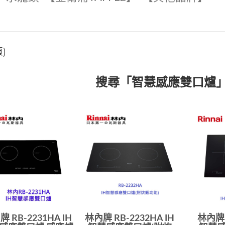
)
搜尋「智慧感應雙口爐
 RB-2231HA IH
林內牌 RB-2232HA IH
林內牌 