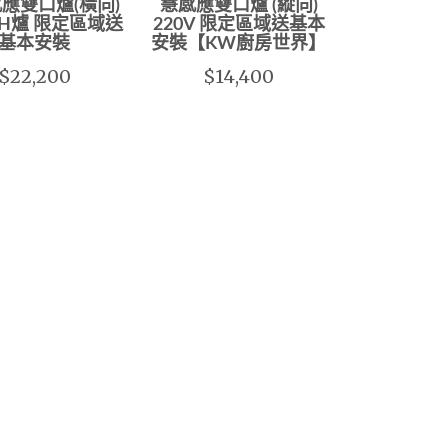
應雙口爐(橫向)
慧感應雙口爐 (縱向)
 IH爐 限定區域送
220V 限定區域送基本
基本安裝
安裝【KW廚房世界】
$22,200
$14,400