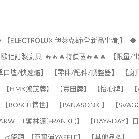
 【ELECTROLUX 伊萊克斯(全新品出清)】
◆
🔹歐化訂製廚具
🔥🔥🔥特價區🔥🔥🔥
【限量/
單口爐/快速爐】
【零件/配件/調整器】
【廚
【HMK鴻茂牌】
【寶田牌】
️【怡心牌】️
️
【BOSCH博世】
️【PANASONIC】️
️【SVAG
EARWELL客林渥(FRANKE)】️
️【DAY&DAY】
K】水龍頭️
【亞爾浦YAFFLE】
️【其他品牌】️