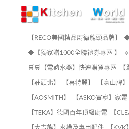
KW廚房世界
【RECO美國精品廚衛龍頭品牌】
◆
◆【獨家贈1000全聯禮券專區 】
🛒🛒【電熱水器】快速購買專區
【
【莊頭北】
【喜特麗】
【豪山牌】
【AOSMITH】
【ASKO賽寧】家電
️【TEKA】️德國百年頂級廚電
️【CL
【大吉熊】水槽及專用配件
️【KV