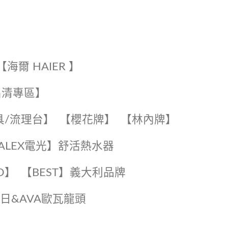
【海爾 HAIER 】
出清專區】
具/流理台】
【櫻花牌】
【林內牌】
️【ALEX電光】舒活熱水器️️
O】️
️【BEST】️義大利品牌
️日日&AVA歐瓦龍頭