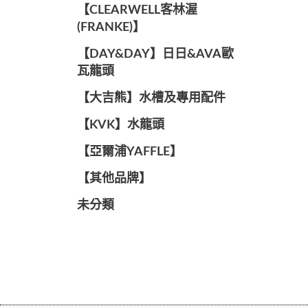
️【CLEARWELL客林渥
(FRANKE)】️
️【DAY&DAY】️日日&AVA歐
瓦龍頭
【大吉熊】水槽及專用配件
️【KVK】水龍頭️
【亞爾浦YAFFLE】
️【其他品牌】️
未分類