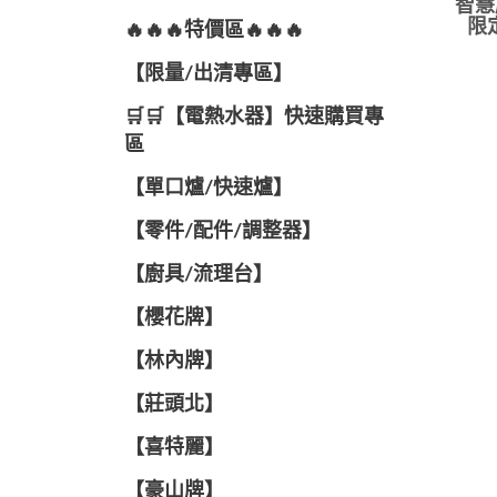
智慧
限
🔥🔥🔥特價區🔥🔥🔥
【限量/出清專區】
🛒🛒【電熱水器】快速購買專
區
【單口爐/快速爐】
【零件/配件/調整器】
【廚具/流理台】
【櫻花牌】
【林內牌】
【莊頭北】
【喜特麗】
【豪山牌】