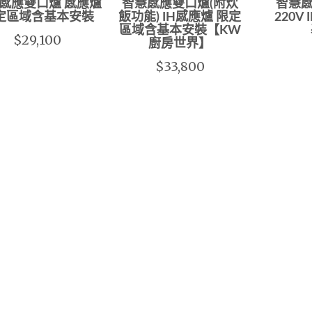
感應雙口爐 感應爐
智慧感應雙口爐(附炊
智慧感
定區域含基本安裝
飯功能) IH感應爐 限定
220V
區域含基本安裝【KW
$29,100
廚房世界】
$33,800