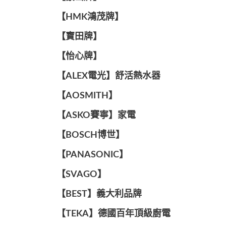
【HMK鴻茂牌】
【寶田牌】
️【怡心牌】️
️️【ALEX電光】舒活熱水器️️
【AOSMITH】
【ASKO賽寧】家電
【BOSCH博世】
️【PANASONIC】️
️【SVAGO】️
️【BEST】️義大利品牌
️【TEKA】️德國百年頂級廚電