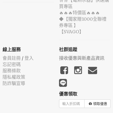
🛒🛒【電熱水器】快速購
買專區
🔥🔥🔥特價區🔥🔥🔥
◆【獨家贈1000全聯禮
券專區 】
️【SVAGO】️
線上服務
社群追蹤
會員註冊
/
登入
接收優惠與新產品資訊
忘記密碼
服務條款
隱私權政策
防詐騙宣導
優惠領取
領取優惠