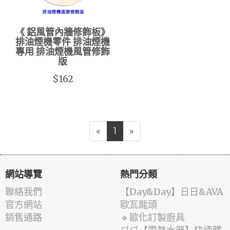
《 鋁風管內牆修飾板》
排油煙機零件 排油煙機
專用 排油煙機風管修飾
版
$162
«
1
»
網站導覽
熱門分類
聯絡我們
️【Day&Day】️日日&AVA
官方網站
歐瓦龍頭
銷售通路
🔹歐化訂製廚具