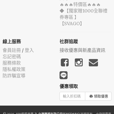
🔥🔥🔥特價區🔥🔥🔥
◆【獨家贈1000全聯禮
券專區 】
️【SVAGO】️
線上服務
社群追蹤
會員註冊
/
登入
接收優惠與新產品資訊
忘記密碼
服務條款
隱私權政策
防詐騙宣導
優惠領取
領取優惠