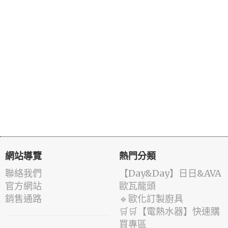
網站導覽
熱門分類
聯絡我們
️【Day&Day】️日日&AVA
官方網站
歐瓦龍頭
銷售通路
🔹歐化訂製廚具
🛒🛒【電熱水器】快速購
買專區