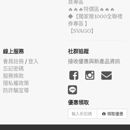
買專區
🔥🔥🔥特價區🔥🔥🔥
◆【獨家贈1000全聯禮
券專區 】
️【SVAGO】️
線上服務
社群追蹤
會員註冊
/
登入
接收優惠與新產品資訊
忘記密碼
服務條款
隱私權政策
防詐騙宣導
優惠領取
領取優惠