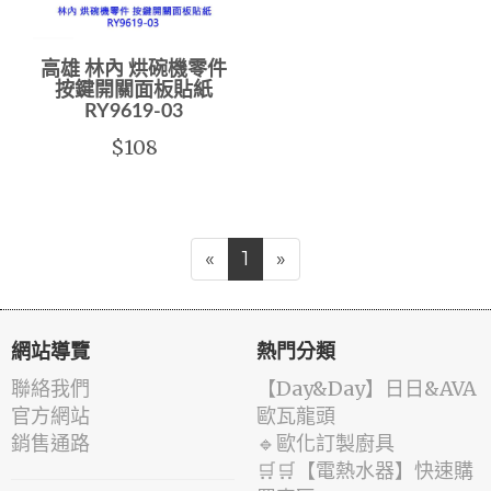
高雄 林內 烘碗機零件
按鍵開關面板貼紙
RY9619-03
$108
«
1
»
網站導覽
熱門分類
聯絡我們
️【Day&Day】️日日&AVA
官方網站
歐瓦龍頭
銷售通路
🔹歐化訂製廚具
🛒🛒【電熱水器】快速購