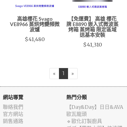
高雄櫻花 Svago
【免運費】 高雄 櫻花
VE8966 蒸烘烤變頻微
牌 E8890 嵌入式微波蒸
波爐
烤箱 蒸烤箱 限定區域
送基本安裝
$41,480
$41,310
«
1
»
網站導覽
熱門分類
聯絡我們
️【Day&Day】️日日&AVA
官方網站
歐瓦龍頭
銷售通路
🔹歐化訂製廚具