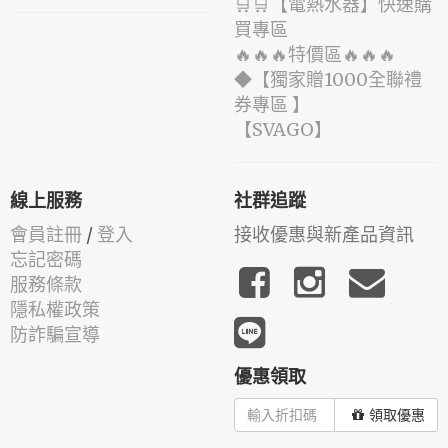
🛒🛒【電熱水器】快速購
買專區
🔥🔥🔥特價區🔥🔥🔥
◆【獨家贈1000全聯禮
券專區 】
️【SVAGO】️
線上服務
社群追蹤
會員註冊
/
登入
接收優惠與新產品資訊
忘記密碼
服務條款
隱私權政策
防詐騙宣導
優惠領取
領取優惠