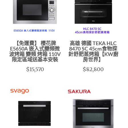
【免運費】 櫻花牌
高雄 德國 TEKA HLC
E5650A 嵌入式變頻微
8470 SC 45cm食物探
波烤箱 變頻 烤箱 110V
針舒肥蒸烤箱【KW廚
限定區域送基本安裝
房世界】
$15,570
$82,800