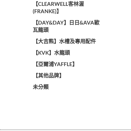
️【CLEARWELL客林渥
(FRANKE)】️
️【DAY&DAY】️日日&AVA歐
瓦龍頭
【大吉熊】水槽及專用配件
️【KVK】水龍頭️
【亞爾浦YAFFLE】
️【其他品牌】️
未分類