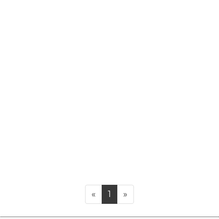
«
1
»