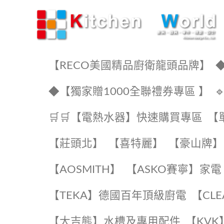
KW廚房世界
【RECO美國精品廚衛龍頭品牌】
◆
◆【獨家贈1000全聯禮券專區 】
🛒🛒【電熱水器】快速購買專區
【
【莊頭北】
【喜特麗】
【豪山牌】
【AOSMITH】
【ASKO賽寧】家電
️【TEKA】️德國百年頂級廚電
️【CL
【大吉熊】水槽及專用配件
️【KV