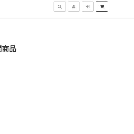
搜尋
關商品