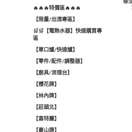
導油
🔥🔥🔥特價區🔥🔥🔥
【限量/出清專區】
🛒🛒【電熱水器】快速購買專
區
【單口爐/快速爐】
【零件/配件/調整器】
【廚具/流理台】
【櫻花牌】
【林內牌】
【莊頭北】
【喜特麗】
【豪山牌】