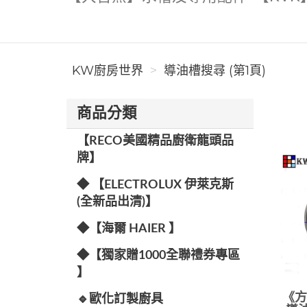
KW廚房世界
導油槽搜尋 (第1頁)
商品分類
【RECO美國精品廚衛龍頭品
牌】
◆ 【ELECTROLUX 伊萊克斯
(全新品出清)】
◆【海爾 HAIER 】
◆【獨家贈1000全聯禮券專區
】
《方
🔹歐化訂製廚具