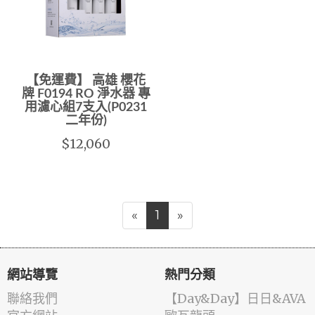
【免運費】 高雄 櫻花
牌 F0194 RO 淨水器 專
用濾心組7支入(P0231
二年份)
$12,060
«
1
»
網站導覽
熱門分類
聯絡我們
️【Day&Day】️日日&AVA