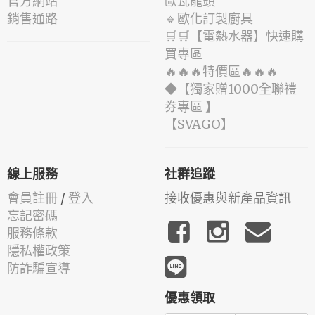
官方網站
歐瓦龍頭
銷售通路
🔹歐化訂製廚具
🛒🛒【電熱水器】快速購
買專區
🔥🔥🔥特價區🔥🔥🔥
◆【獨家贈1000全聯禮
券專區 】
️【SVAGO】️
線上服務
社群追蹤
會員註冊
/
登入
接收優惠與新產品資訊
忘記密碼
服務條款
隱私權政策
防詐騙宣導
優惠領取