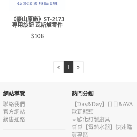
《豪山原廠》ST-2173
專用旋鈕 瓦斯爐零件
$108
«
1
»
網站導覽
熱門分類
聯絡我們
️【Day&Day】️日日&AVA
官方網站
歐瓦龍頭
銷售通路
🔹歐化訂製廚具
🛒🛒【電熱水器】快速購
買專區