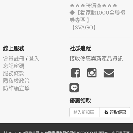
🔥🔥🔥特價區🔥🔥🔥
◆【獨家贈1000全聯禮
券專區 】
️【SVAGO】️
線上服務
社群追蹤
會員註冊
/
登入
接收優惠與新產品資訊
忘記密碼
服務條款
隱私權政策
防詐騙宣導
優惠領取
領取優惠