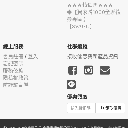
🔥🔥🔥特價區🔥🔥🔥
◆【獨家贈1000全聯禮
券專區 】
️【SVAGO】️
線上服務
社群追蹤
會員註冊
/
登入
接收優惠與新產品資訊
忘記密碼
服務條款
隱私權政策
防詐騙宣導
優惠領取
領取優惠