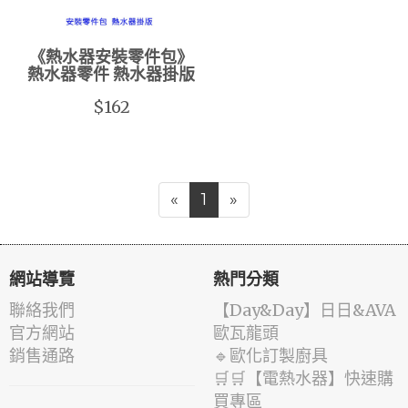
《熱水器安裝零件包》
熱水器零件 熱水器掛版
$162
«
1
»
網站導覽
熱門分類
聯絡我們
️【Day&Day】️日日&AVA
官方網站
歐瓦龍頭
銷售通路
🔹歐化訂製廚具
🛒🛒【電熱水器】快速購
買專區