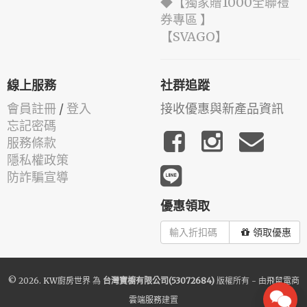
◆【獨家贈1000全聯禮
券專區 】
️【SVAGO】️
線上服務
社群追蹤
會員註冊
/
登入
接收優惠與新產品資訊
忘記密碼
服務條款
隱私權政策
防詐騙宣導
優惠領取
領取優惠
© 2026.
KW廚房世界
為
台灣寶櫥有限公司(53072684)
版權所有 - 由
飛鼠電商
雲端服務
建置