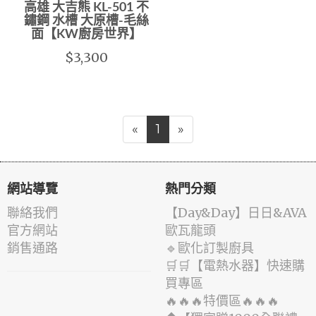
高雄 大吉熊 KL-501 不
鏽鋼 水槽 大原槽-毛絲
面【KW廚房世界】
$3,300
«
1
»
網站導覽
熱門分類
聯絡我們
️【Day&Day】️日日&AVA
官方網站
歐瓦龍頭
銷售通路
🔹歐化訂製廚具
🛒🛒【電熱水器】快速購
買專區
🔥🔥🔥特價區🔥🔥🔥