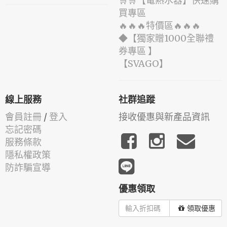
🛒🛒【電熱水器】快速購
買專區
🔥🔥🔥特價區🔥🔥🔥
◆【獨家贈1000全聯禮
券專區 】
️【SVAGO】️
線上服務
社群追蹤
會員註冊
/
登入
接收優惠與新產品資訊
忘記密碼
服務條款
隱私權政策
防詐騙宣導
優惠領取
領取優惠