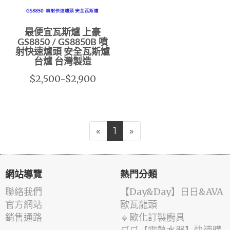
最便宜瓦斯爐 上豪
GS8850 / GS8850B 噴
射快速爐頭 安全瓦斯爐
台爐 台灣製造
$2,500-$2,900
«
1
»
網站導覽
熱門分類
聯絡我們
️【Day&Day】️日日&AVA
官方網站
歐瓦龍頭
銷售通路
🔹歐化訂製廚具